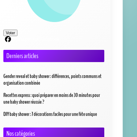
Voter
Partager sur Facebook
Derniers articles
Gender reveal et baby shower : différences, points communs et
organisation combinée
Recettes express : quoi préparer en moins de 30 minutes pour
une baby shower réussie ?
DIY baby shower : 7 décorations faciles pour une fête unique
Nos catégories