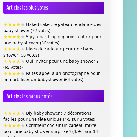
Articles les plus votés
★
★
★
★
★
Naked cake : le gâteau tendance des
baby shower (72 votes)
★
★
★
★
★
5 pyjamas trop mignons à offrir pour
une baby shower (66 votes)
★
★
★
★
★
Idées de cadeaux pour une baby
shower (66 votes)
★
★
★
★
★
Qui inviter pour une baby shower ?
(65 votes)
★
★
★
★
★
Faites appel à un photographe pour
immortaliser un babyshower (64 votes)
Articles les mieux notés
★
★
★
★
★
Diy baby shower : 7 décorations
faciles pour une fête unique (4/5 sur 3 votes)
★
★
★
★
★
Comment choisir un cadeau mixte
pour une baby shower surprise ? (3.9/5 sur 34