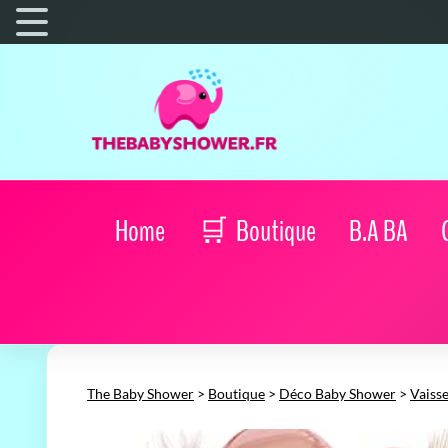
Home
Boutique
B.A BA
The Baby Shower
>
Boutique
>
Déco Baby Shower
>
Vaisse