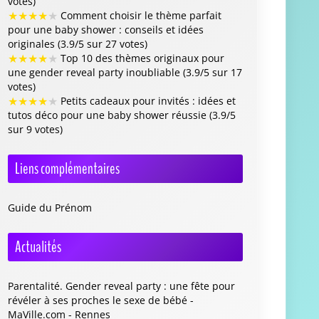
votes)
★
★
★
★
★
Comment choisir le thème parfait
pour une baby shower : conseils et idées
originales (3.9/5 sur 27 votes)
★
★
★
★
★
Top 10 des thèmes originaux pour
une gender reveal party inoubliable (3.9/5 sur 17
votes)
★
★
★
★
★
Petits cadeaux pour invités : idées et
tutos déco pour une baby shower réussie (3.9/5
sur 9 votes)
Liens complémentaires
Guide du Prénom
Actualités
Parentalité. Gender reveal party : une fête pour
révéler à ses proches le sexe de bébé -
MaVille.com - Rennes