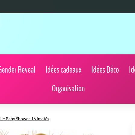
Gender Reveal
Idées cadeaux
Idées Déco
Id
Organisation
lle Baby Shower 16 invités