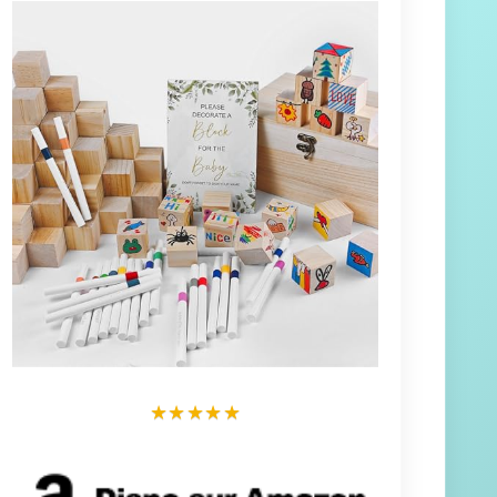
★
★
★
★
★