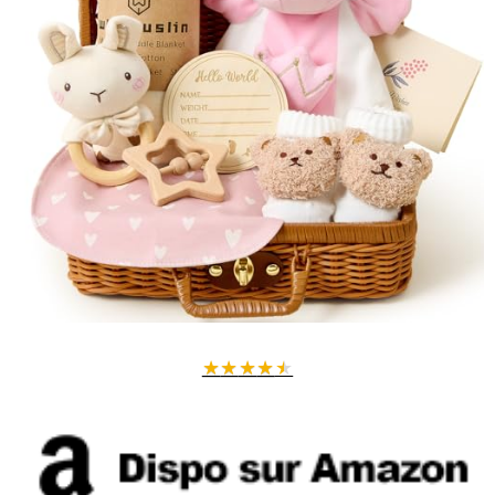
★
★
★
★
★