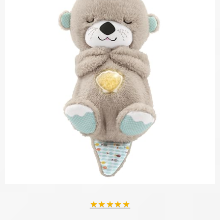
★
★
★
★
★