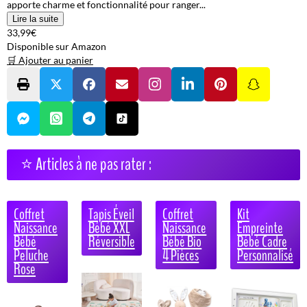
apporte charme et fonctionnalité pour ranger...
Lire la suite
33,99€
Disponible sur Amazon
🛒 Ajouter au panier
⭐ Articles à ne pas rater :
Coffret
Tapis Éveil
Coffret
Kit
Naissance
Bébé XXL
Naissance
Empreinte
Bébé
Réversible
Bébé Bio
Bébé Cadre
Peluche
4 Pièces
Personnalisé
Rose