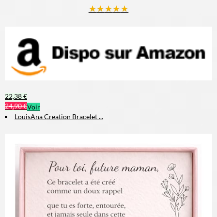
★
★
★
★
★
22,38 €
24,90 €
Voir
LouisAna Creation Bracelet ...