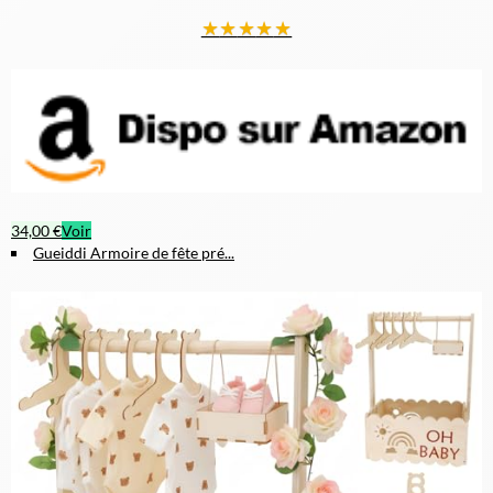
★
★
★
★
★
34,00 €
Voir
Gueiddi Armoire de fête pré...