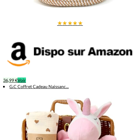
★
★
★
★
★
36,99 €
Voir
G.C Coffret Cadeau Naissanc...