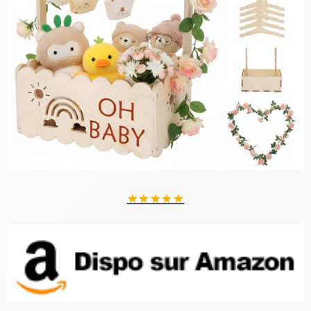
★
★
★
★
★