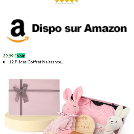
★
★
★
★
★
Peignez, décorez ou embellissez cette armoire en bois de haute
qualité pour créer un souvenir unique qui touchera le cœur des
parents et de leur enfant.
39,99 €
Voir
12 Pièces Coffret Naissance...