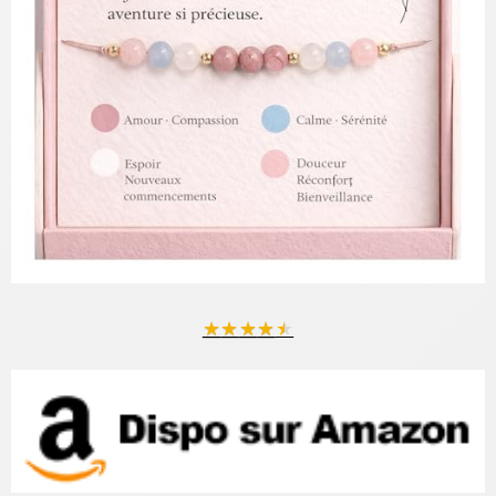
★
★
★
★
★