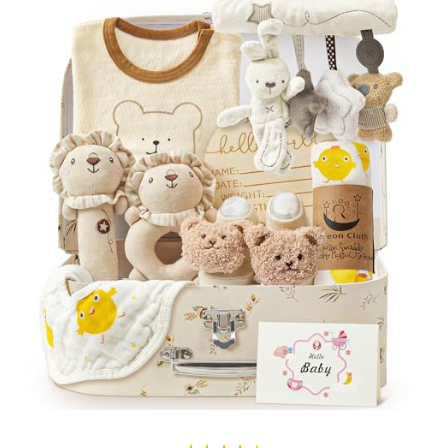
Usage durable :
Convient aussi bien pour la fête prénatale que
pour un rangement quotidien à long terme.
Personnalisable :
Laissez libre cours à votre créativité pour
décorer cette armoire à votre goût.
Caractéristiques Techniques
Couleur : Bois de rose
Dimensions : 34 x 23 x 37,5 cm
Nombre d'articles : 1
Un Cadeau Durable et Symbolique
Plus qu'un simple panier cadeau, cette armoire accompagne la
famille pendant des années, offrant un rangement élégant et pratique.
Idéale pour les nouveaux parents, elle est aussi parfaite pour
anniversaire ou mariage.
Faites de ce cadeau une œuvre personnelle