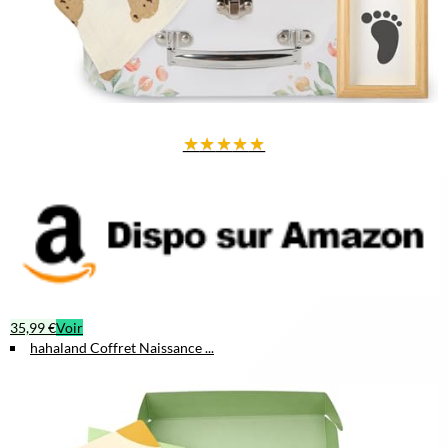
★
★
★
★
★
35,99 €
Voir
hahaland Coffret Naissance ...