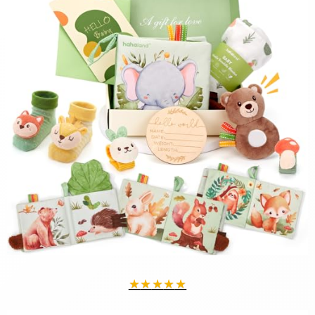
★
★
★
★
★