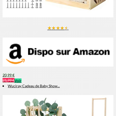
★
★
★
★
★
20,99 €
21,99 €
Voir
Wuciray Cadeau de Baby Show...