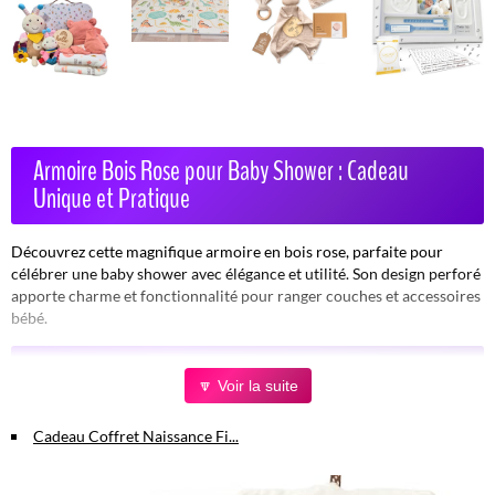
Armoire Bois Rose pour Baby Shower : Cadeau
Unique et Pratique
Découvrez cette magnifique armoire en bois rose, parfaite pour
célébrer une baby shower avec élégance et utilité. Son design perforé
apporte charme et fonctionnalité pour ranger couches et accessoires
bébé.
Avantages Concrets
🔽 Voir la suite
Design élégant :
Motifs perforés des deux côtés qui subliments la
Cadeau Coffret Naissance Fi...
décoration de la chambre ou de la fête.
Montage simple :
Livrée avec tournevis et trous pré-percés,
montage rapide sans outils supplémentaires.