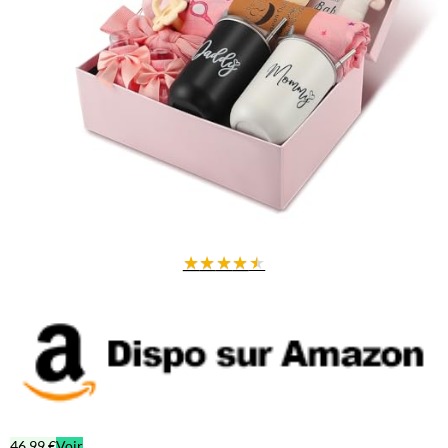
★
★
★
★
★
46,99 €
Voir