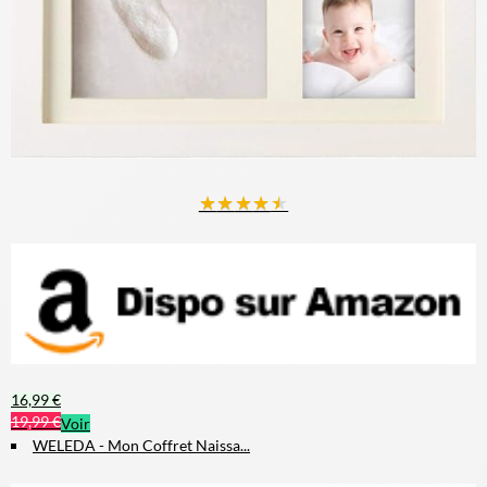
★
★
★
★
★
16,99 €
19,99 €
Voir
WELEDA - Mon Coffret Naissa...