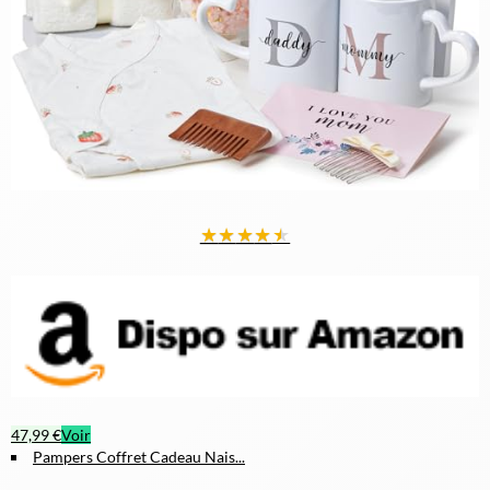
★
★
★
★
★
47,99 €
Voir
Pampers Coffret Cadeau Nais...