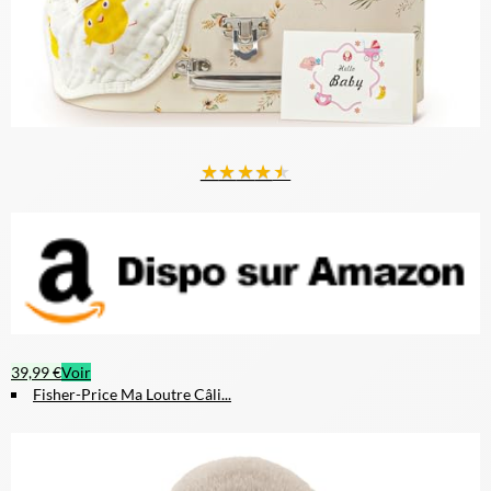
★
★
★
★
★
39,99 €
Voir
Fisher-Price Ma Loutre Câli...